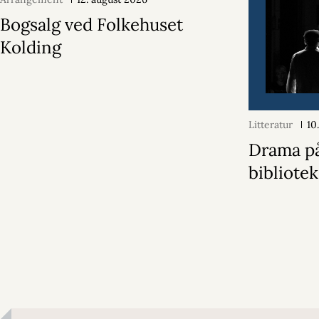
Bogsalg ved Folkehuset
Kolding
Litteratur
10
Drama p
bibliotek