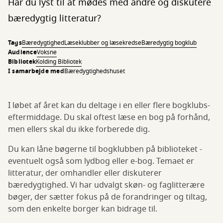
Har du lyst til at mødes med andre og diskutere
bæredygtig litteratur?
Tags
Bæredygtighed
Læseklubber og læsekredse
Bæredygtig bogklub
Audience
Voksne
Bibliotek
Kolding Bibliotek
I samarbejde med
Bæredygtighedshuset
I løbet af året kan du deltage i en eller flere bogklubs-
eftermiddage. Du skal oftest læse en bog på forhånd,
men ellers skal du ikke forberede dig.
Du kan låne bøgerne til bogklubben på biblioteket -
eventuelt også som lydbog eller e-bog. Temaet er
litteratur, der omhandler eller diskuterer
bæredygtighed. Vi har udvalgt skøn- og faglitterære
bøger, der sætter fokus på de forandringer og tiltag,
som den enkelte borger kan bidrage til.