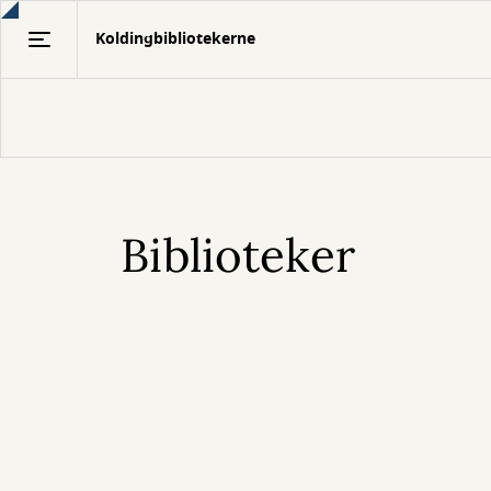
Gå
Koldingbibliotekerne
til
hovedindhold
Biblioteker