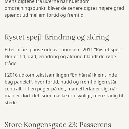
Mens digtene fra 80’erne har nuet som
omdrejningspunkt, bliver de senere digte i højere grad
spændt ud mellem fortid og fremtid.
Rystet spejl: Erindring og aldring
Efter ni års pause udgav Thomsen i 2011 “Rystet spejl”.
Her er tid, død, erindring og aldring blandt de røde
tråde.
I 2016 udkom tekstsamlingen “En hårnål klemt inde
bag panelet”, hvor fortid, nutid og fremtid igen står
centralt. Titlen peger på det, man efterlader sig, når
man er død: det, som måske er usynligt, men stadig til
stede.
Store Kongensgade 23: Passerens