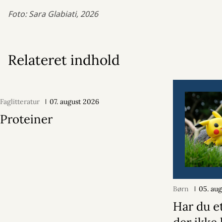
Foto: Sara Glabiati, 2026
Relateret indhold
Faglitteratur
07. august 2026
Proteiner
Børn
05. au
Har du e