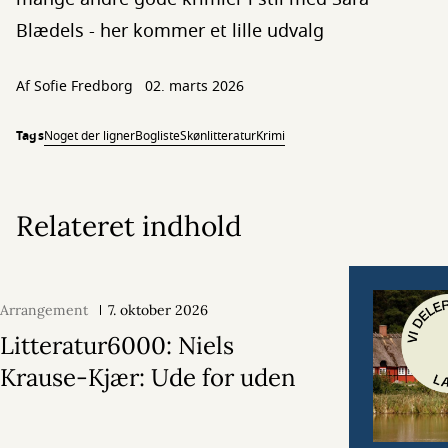
Blædels - her kommer et lille udvalg
Af
Sofie Fredborg
02. marts 2026
Tags
Noget der ligner
Bogliste
Skønlitteratur
Krimi
Relateret indhold
Arrangement
7. oktober 2026
Litteratur6000: Niels
Krause-Kjær: Ude for uden