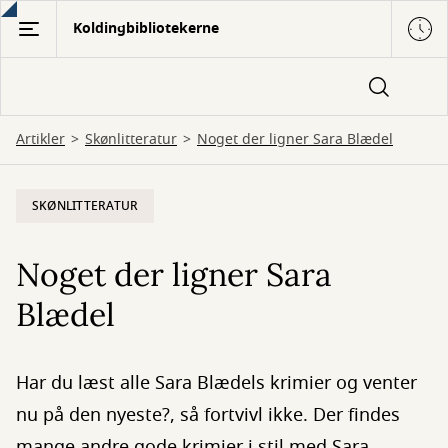
Gå
Koldingbibliotekerne
til
hovedindhold
Artikler
Skønlitteratur
Noget der ligner Sara Blædel
SKØNLITTERATUR
Noget der ligner Sara
Blædel
Har du læst alle Sara Blædels krimier og venter
nu på den nyeste?, så fortvivl ikke. Der findes
mange andre gode krimier i stil med Sara