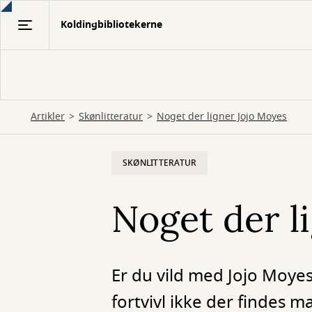
Gå
Koldingbibliotekerne
til
hovedindhold
Artikler
Skønlitteratur
Noget der ligner Jojo Moyes
SKØNLITTERATUR
Noget der l
Er du vild med Jojo Moye
fortvivl ikke der findes 