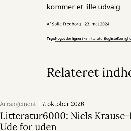
kommer et lille udvalg
Af
Sofie Fredborg
23. maj 2024
Tags
Noget der ligner
Skønlitteratur
Bogliste
Kærligh
Relateret indh
Arrangement
7. oktober 2026
Litteratur6000: Niels Krause-
Ude for uden