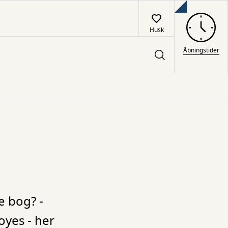
Husk
Åbningstider
e bog? -
oyes - her