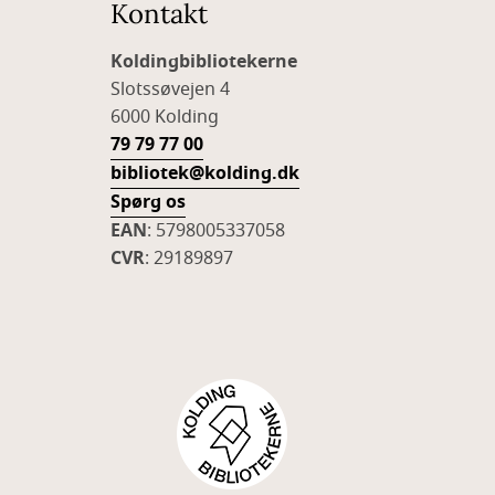
Kontakt
Koldingbibliotekerne
Slotssøvejen 4
6000 Kolding
79 79 77 00
bibliotek@kolding.dk
Spørg os
EAN
: 5798005337058
CVR
: 29189897