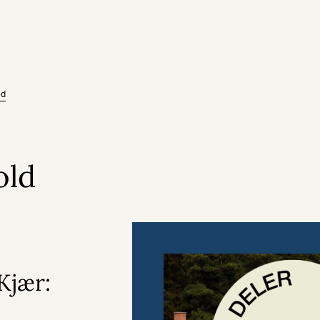
ed
old
Kjær: