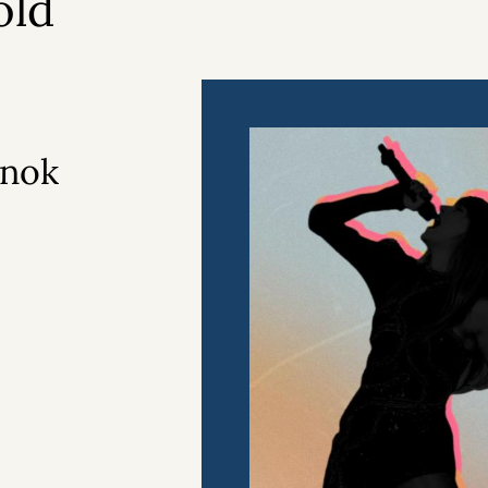
old
 nok