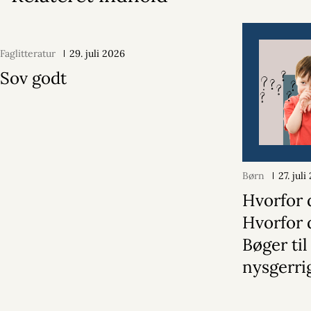
Faglitteratur
29. juli 2026
Sov godt
Børn
27. jul
Hvorfor 
Hvorfor 
Bøger til
nysgerri