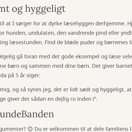
mt og hyggeligt
 til at I sørger for at dyrke læsehyggen derhjemme. 
or hunden, undulaten, den vandrende pind eller ynd
g læsestunden. Find de bløde puder og børnenes fa
ølgelig gå foran med det gode eksempel og læse selv
ine børn og sammen med dine børn. Det giver barnet l
da på 5 år siger:
 mig, og så synes jeg, det er lidt sødt og hyggeligt, a
e giver det sådan en dejlig ro inden i”.
undeBanden
rgumenter? 😊 Du er velkommen til at dele familiens