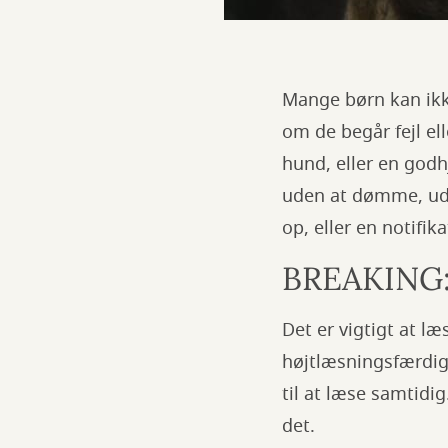
Mange børn kan ikke
om de begår fejl el
hund, eller en godh
uden at dømme, ude
op, eller en notifik
BREAKING: 
Det er vigtigt at l
højtlæsningsfærdigh
til at læse samtidi
det.