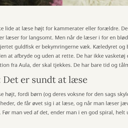
 lide at læse højt for kammerater eller forældre. D
ler læser for langsomt. Men når de læser i for en blø
jertet guldfisk er bekymringerne væk. Kæledyret og 
n at afbryde og uden at rette. De har ikke vasketøj
ation fra Aula, der skal tjekkes. De har bare tid og t
Det er sundt at læse
æse højt, fordi børn (og deres voksne for den sags sky
eder, de får øvet sig i at læse, og når man læser jæv
g. Før man ved af det, ender man i en god spiral, hel