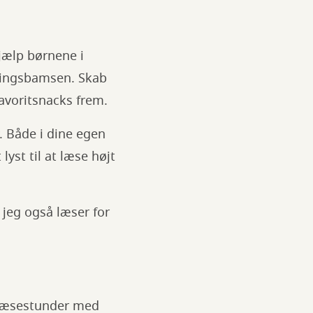
Hjælp børnene i
lingsbamsen. Skab
voritsnacks frem.
. Både i dine egen
yst til at læse højt
t jeg også læser for
 læsestunder med