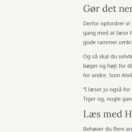
Gør det ne
Derfor opfordrer vi
gang med at læse f
gode rammer omkrin
Og så skal du selvf
bøger og højt for d
for andre. Som Alvil
“I læser jo også for
Tiger og, nogle gang
Læs med H
Behøver du flere a