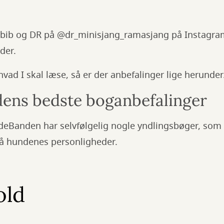
bib og DR på @dr_minisjang_ramasjang på Instagram,
der.
, hvad I skal læse, så er der anbefalinger lige herunder
ns bedste boganbefalinger
deBanden har selvfølgelig nogle yndlingsbøger, som 
på hundenes personligheder.
old