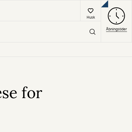
Husk
Åbningstider
æse for