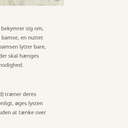
e bekymrer sig om,
d bamse, en nuttet
bamsen lytter bare,
 der skal hænges
ålmodighed.
ld) træner deres
nligt, øges lysten
t uden at tænke over