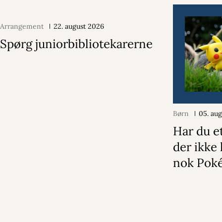
Arrangement
22. august 2026
Spørg juniorbibliotekarerne
Børn
05. au
Har du e
der ikke 
nok Pok