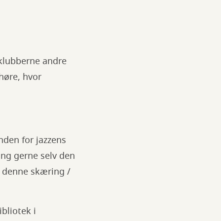
eklubberne andre
høre, hvor
nden for jazzens
ing gerne selv den
op denne skæring /
bliotek i