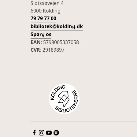
Slotssøvejen 4
6000 Kolding
79 79 77 00
bibliotek@kolding.dk
Spørg os
EAN
: 5798005337058
CVR
: 29189897