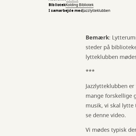
Bibliotek
Kolding Bibliotek
I samarbejde med
Jazzlytteklubben
Bemærk
: Lytterum
steder på bibliotek
lytteklubben møde
***
Jazzlytteklubben er
mange forskellige 
musik, vi skal lytte
se denne video.
Vi mødes typisk den