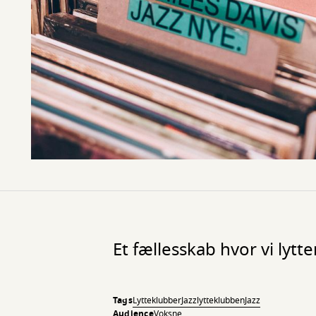
Et fællesskab hvor vi lytt
Tags
Lytteklubber
Jazzlytteklubben
Jazz
Audience
Voksne