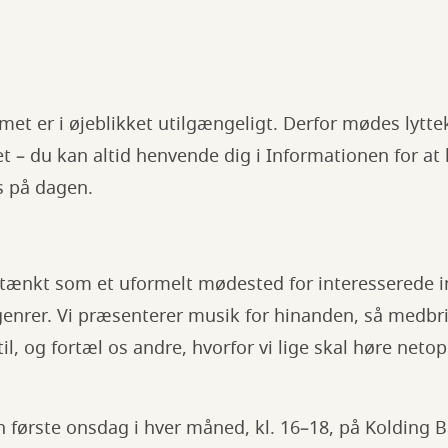
met er i øjeblikket utilgængeligt. Derfor mødes lytt
et – du kan altid henvende dig i Informationen for at 
s på dagen.
 tænkt som et uformelt mødested for interesserede i
genrer. Vi præsenterer musik for hinanden, så medbr
 til, og fortæl os andre, hvorfor vi lige skal høre net
 første onsdag i hver måned, kl. 16–18, på Kolding Bi