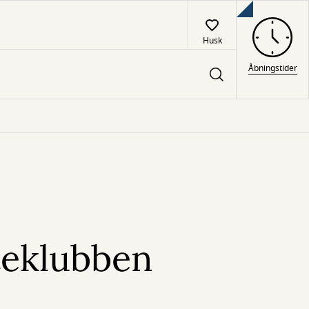
Husk
Åbningstider
teklubben