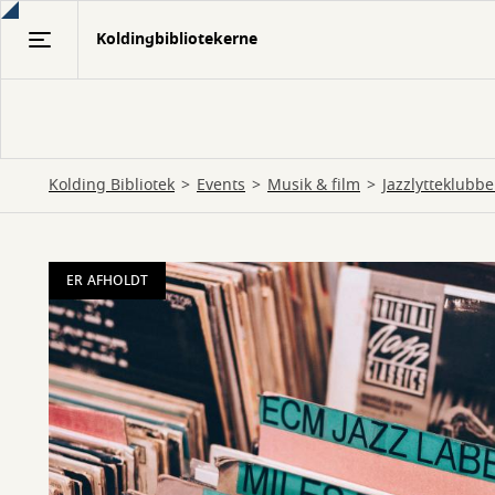
Gå
Koldingbibliotekerne
til
hovedindhold
Kolding Bibliotek
Events
Musik & film
Jazzlytteklubb
ER AFHOLDT