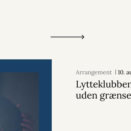
Arrangement
10. 
Lytteklubbe
uden grænse