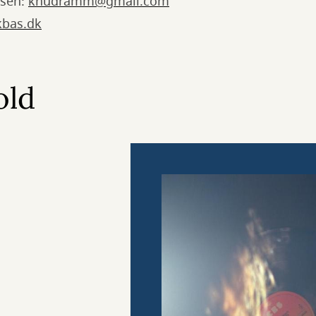
sen:
knudramm@gmail.com
bas.dk
old