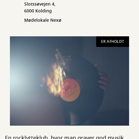
Slotssøvejen 4,
6000 Kolding
Mødelokale Nexø
ER AFHOLDT
En rocklytteklub, hvor man graver god musik