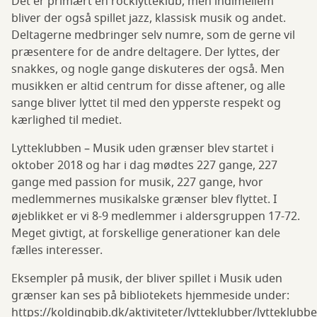
Det er primært en rocklytteklub, men indimellem
bliver der også spillet jazz, klassisk musik og andet.
Deltagerne medbringer selv numre, som de gerne vil
præsentere for de andre deltagere. Der lyttes, der
snakkes, og nogle gange diskuteres der også. Men
musikken er altid centrum for disse aftener, og alle
sange bliver lyttet til med den ypperste respekt og
kærlighed til mediet.
Lytteklubben – Musik uden grænser blev startet i
oktober 2018 og har i dag mødtes 227 gange, 227
gange med passion for musik, 227 gange, hvor
medlemmernes musikalske grænser blev flyttet. I
øjeblikket er vi 8-9 medlemmer i aldersgruppen 17-72.
Meget givtigt, at forskellige generationer kan dele
fælles interesser.
Eksempler på musik, der bliver spillet i Musik uden
grænser kan ses på bibliotekets hjemmeside under:
https://koldingbib.dk/aktiviteter/lytteklubber/lytteklubb