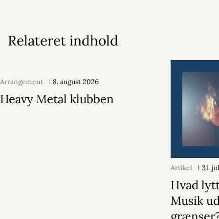
Relateret indhold
Arrangement
8. august 2026
Heavy Metal klubben
Artikel
31. j
Hvad lytt
Musik u
grænser?