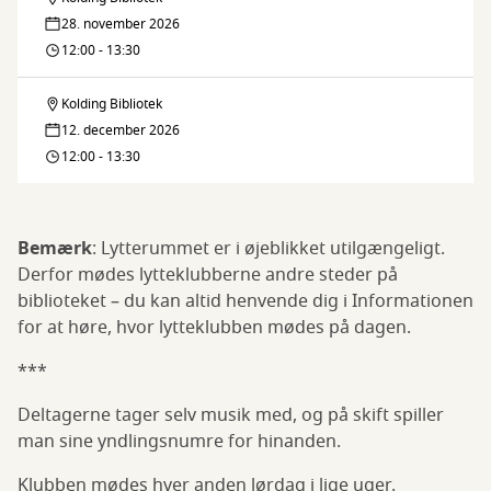
Heavy
28. november 2026
Metal
12:00 - 13:30
klubben
Kolding Bibliotek
Heavy
12. december 2026
Metal
12:00 - 13:30
klubben
Bemærk
: Lytterummet er i øjeblikket utilgængeligt.
Derfor mødes lytteklubberne andre steder på
biblioteket – du kan altid henvende dig i Informationen
for at høre, hvor lytteklubben mødes på dagen.
***
Deltagerne tager selv musik med, og på skift spiller
man sine yndlingsnumre for hinanden.
Klubben mødes hver anden lørdag i lige uger.