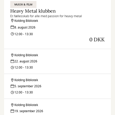
MUSIK & FILM
Heavy Metal klubben
Et fællesskab for alle med passion for heavy metal
Kolding Bibliotek
8. august 2026
12:00 - 13:30
0 DKK
Kolding Bibliotek
Heavy
22. august 2026
Metal
12:00 - 13:30
klubben
Kolding Bibliotek
Heavy
5. september 2026
Metal
12:00 - 13:30
klubben
Kolding Bibliotek
Heavy
19. september 2026