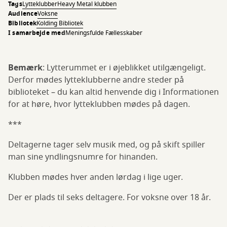
Tags
Lytteklubber
Heavy Metal klubben
Audience
Voksne
Bibliotek
Kolding Bibliotek
I samarbejde med
Meningsfulde Fællesskaber
Bemærk
: Lytterummet er i øjeblikket utilgængeligt.
Derfor mødes lytteklubberne andre steder på
biblioteket – du kan altid henvende dig i Informationen
for at høre, hvor lytteklubben mødes på dagen.
***
Deltagerne tager selv musik med, og på skift spiller
man sine yndlingsnumre for hinanden.
Klubben mødes hver anden lørdag i lige uger.
Der er plads til seks deltagere. For voksne over 18 år.