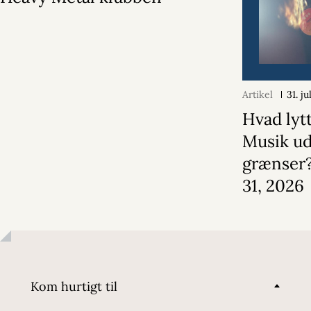
Artikel
31. j
Hvad lytt
Musik u
grænser?
31, 2026
Kom hurtigt til