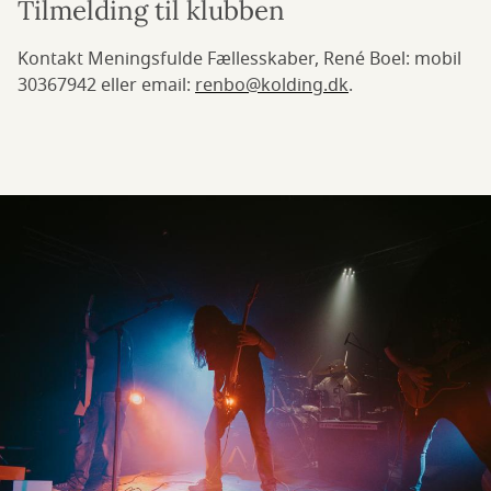
Tilmelding til klubben
Kontakt Meningsfulde Fællesskaber, René Boel: mobil
30367942 eller email:
renbo@kolding.dk
.