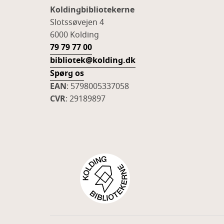
Koldingbibliotekerne
Slotssøvejen 4
6000 Kolding
79 79 77 00
bibliotek@kolding.dk
Spørg os
EAN
: 5798005337058
CVR
: 29189897