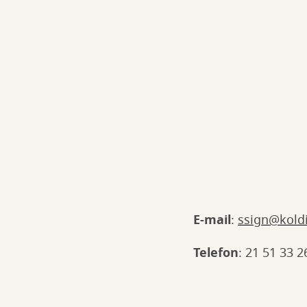
E-mail
:
ssign@kold
Telefon
: 21 51 33 2