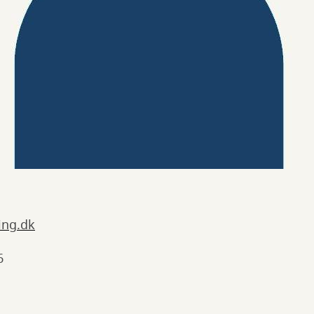
ing.dk
6