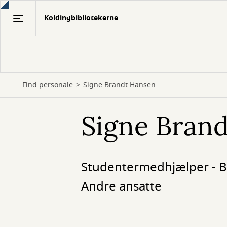
Gå
Koldingbibliotekerne
til
hovedindhold
Find personale
Signe Brandt Hansen
Signe Bran
Studentermedhjælper - B
Andre ansatte