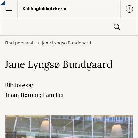
Gå
Koldingbibliotekerne
til
hovedindhold
Find personale
Jane Lyngsø Bundgaard
Jane Lyngsø Bundgaard
Bibliotekar
Team Børn og Familier