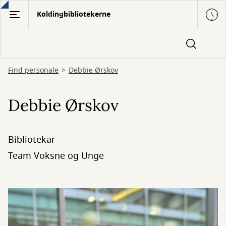
Gå
Koldingbibliotekerne
til
hovedindhold
Find personale
Debbie Ørskov
Debbie Ørskov
Bibliotekar
Team Voksne og Unge