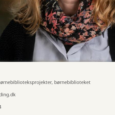
Børnebiblioteksprojekter, børnebiblioteket
ding.dk
4