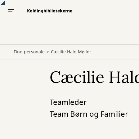
Gå
Koldingbibliotekerne
til
hovedindhold
Find personale
Cæcilie Hald Møller
Cæcilie Hal
Teamleder
Team Børn og Familier