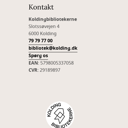
Kontakt
Koldingbibliotekerne
Slotssøvejen 4
6000 Kolding
79 79 77 00
bibliotek@kolding.dk
Spørg os
EAN
: 5798005337058
CVR
: 29189897