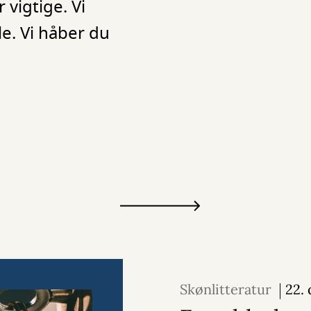
 vigtige. Vi
le. Vi håber du
Skønlitteratur
22.
2025