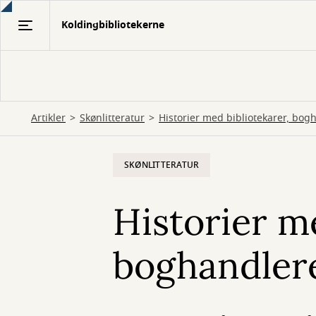
Gå
Koldingbibliotekerne
til
hovedindhold
Artikler
Skønlitteratur
Historier med bibliotekarer, bo
SKØNLITTERATUR
Historier m
boghandlere