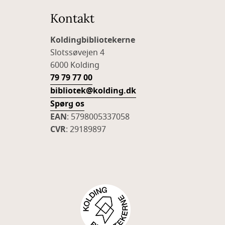
Kontakt
Koldingbibliotekerne
Slotssøvejen 4
6000 Kolding
79 79 77 00
bibliotek@kolding.dk
Spørg os
EAN
: 5798005337058
CVR
: 29189897