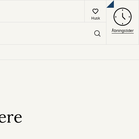
Husk
Åbningstider
ere