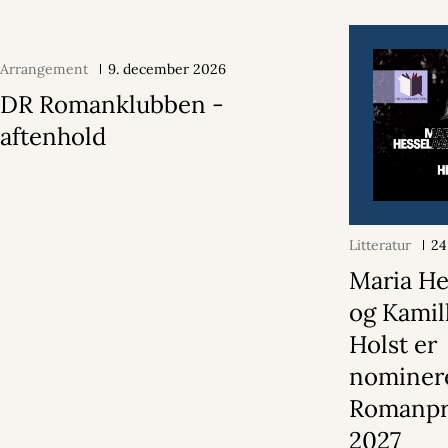
Arrangement
9. december 2026
DR Romanklubben -
aftenhold
Litteratur
24
Maria He
og Kamil
Holst er
nominere
Romanpr
2027