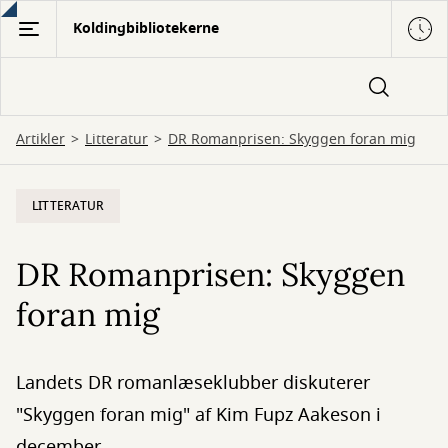
Gå
Koldingbibliotekerne
til
hovedindhold
Artikler
Litteratur
DR Romanprisen: Skyggen foran mig
LITTERATUR
DR Romanprisen: Skyggen
foran mig
Landets DR romanlæseklubber diskuterer
"Skyggen foran mig" af Kim Fupz Aakeson i
december.