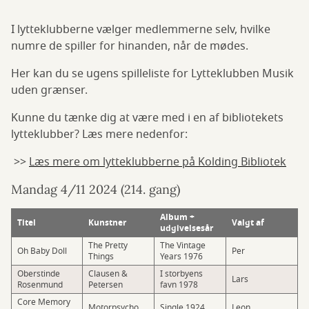
I lytteklubberne vælger medlemmerne selv, hvilke
numre de spiller for hinanden, når de mødes.
Her kan du se ugens spilleliste for Lytteklubben Musik
uden grænser.
Kunne du tænke dig at være med i en af bibliotekets
lytteklubber? Læs mere nedenfor:
>>
Læs mere om lytteklubberne på Kolding Bibliotek
Mandag 4/11 2024 (214. gang)
Album +
Titel
Kunstner
Valgt af
udgivelsesår
The Pretty
The Vintage
Oh Baby Doll
Per
Things
Years 1976
Oberstinde
Clausen &
I storbyens
Lars
Rosenmund
Petersen
favn 1978
Core Memory
Motorpsycho
Single 1924
Leon