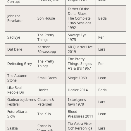
Corrupt
Father Of the
Delta Blues.
John the
Son House
The Complete
Beda
Revelator
1965 Sessions
1992
The Pretty
Savage Eye
Sad Eye
Per
Things
1975
Karmen
KR Quartet Live
Dat Dere
Lars
Rõivassepp
2019
The Pretty
The Pretty
Defecting Grey
Things. Singles
Per
Things
A's & B's 1967
The Autumn
Small Faces
Single 1969
Leon
Stone
Like Real
Hozier
Hozier 2014
Beda
People Do
Gadearbejderens
Clausen &
I storbyens
Lars
Festival
Petersen
favn 1978
FutureStarts
Blood
The Kills
Leon
Slow
Pressures 2011
Tio Vakra Visor
Cornelis
Saskia
Och Personliga
Lars
Vreeswijk