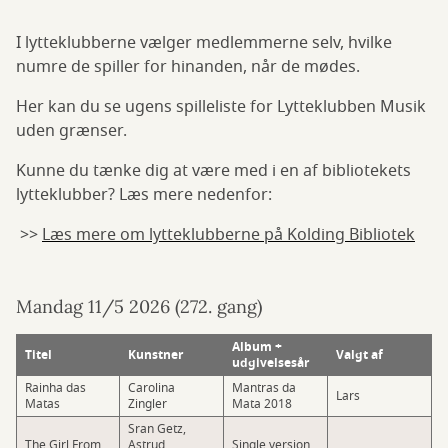
I lytteklubberne vælger medlemmerne selv, hvilke
numre de spiller for hinanden, når de mødes.
Her kan du se ugens spilleliste for Lytteklubben Musik
uden grænser.
Kunne du tænke dig at være med i en af bibliotekets
lytteklubber? Læs mere nedenfor:
>>
Læs mere om lytteklubberne på Kolding Bibliotek
Mandag 11/5 2026 (272. gang)
Album +
Titel
Kunstner
Valgt af
udgivelsesår
Rainha das
Carolina
Mantras da
Lars
Matas
Zingler
Mata 2018
Sran Getz,
The Girl From
Astrud
Single version