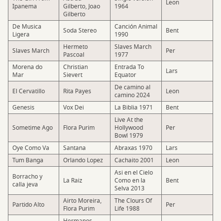
Leon
Ipanema
Gilberto, Joao
1964
Gilberto
De Musica
Canción Animal
Soda Stereo
Bent
Ligera
1990
Hermeto
Slaves March
Slaves March
Per
Pascoal
1977
Morena do
Christian
Entrada To
Lars
Mar
Sievert
Equator
De camino al
El Cervatillo
Rita Payes
Leon
camino 2024
Genesis
Vox Dei
La Biblia 1971
Bent
Live At the
Sometime Ago
Flora Purim
Hollywood
Per
Bowl 1979
Oye Como Va
Santana
Abraxas 1970
Lars
Tum Banga
Orlando Lopez
Cachaito 2001
Leon
Asi en el Cielo
Borracho y
La Raiz
Como en la
Bent
calla jeva
Selva 2013
Airto Moreira,
The Clours Of
Partido Alto
Per
Flora Purim
Life 1988