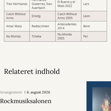
Hermanos
El Bueno y el
Tres Hermanos
Gutierrez, Dan
Lars
Malo 2022
Auerbach
Catch Without
Catch Without
Dredg
Leon
Arms
Arms 2005
Antecedentes
Amar Mata
Radiocrimen
Bent
2014
Nu Monda
Nu Monda
Tcheka
Per
2005
Relateret indhold
Arrangement
6. august 2026
Rockmusiksalonen