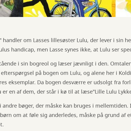
" handler om Lasses lillesøster Lulu, der lever i sin h
ulus handicap, men Lasse synes ikke, at Lulu ser spec
tående i sin bogreol og læser jævnligt i den. Omtalen 
terspørgsel på bogen om Lulu, og alene her i Koldin
res eksemplar. Da bogen desværre er udsolgt fra for
u er en af dem, der står i kø til at læse"Lille Lulu Lykk
i andre bøger, der måske kan bruges i mellemtiden. I
 børn om at føle sig anderledes, måske på grund af e
t.