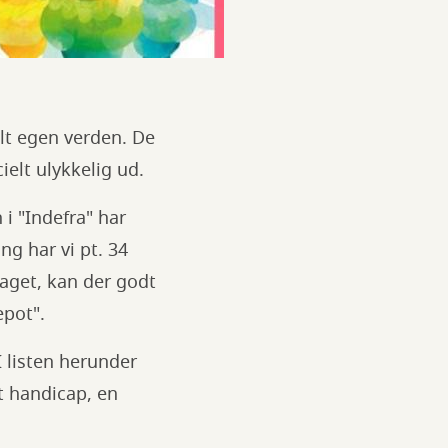
elt egen verden. De
ielt ulykkelig ud.
i "Indefra" har
g har vi pt. 34
laget, kan der godt
epot".
 listen herunder
t handicap, en