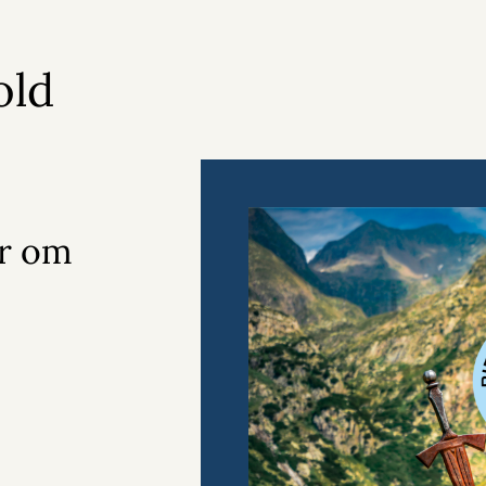
old
er om