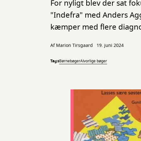
For nyligt blev der sat f
"Indefra" med Anders Agg
kæmper med flere diagnos
Af Marion Tirsgaard
19. juni 2024
Tags
Børnebøger
Alvorlige bøger