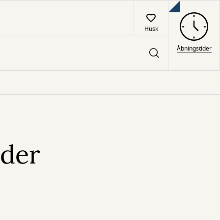
Husk
Åbningstider
 der