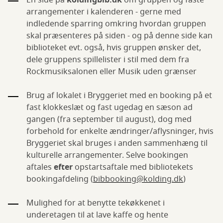
En side på
koldingbib.dk
om gruppen og faste
arrangementer i kalenderen - gerne med
indledende sparring omkring hvordan gruppen
skal præsenteres på siden - og på denne side kan
biblioteket evt. også, hvis gruppen ønsker det,
dele gruppens spillelister i stil med dem fra
Rockmusiksalonen eller Musik uden grænser
Brug af lokalet i Bryggeriet med en booking på et
fast klokkeslæt og fast ugedag en sæson ad
gangen (fra september til august), dog med
forbehold for enkelte ændringer/aflysninger, hvis
Bryggeriet skal bruges i anden sammenhæng til
kulturelle arrangementer. Selve bookingen
aftales
efter
opstartsaftale med bibliotekets
bookingafdeling (
bibbooking@kolding.dk
)
Mulighed for at benytte tekøkkenet i
underetagen til at lave kaffe og hente