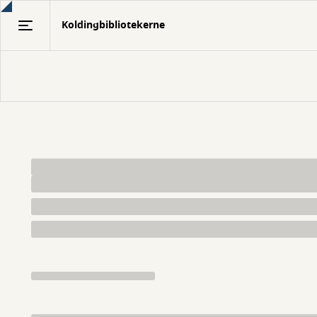
Gå
Koldingbibliotekerne
til
hovedindhold