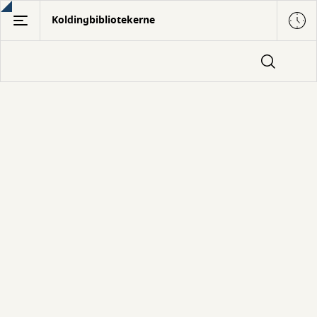
Gå
Koldingbibliotekerne
til
hovedindhold