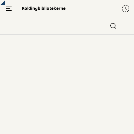
Gå
Koldingbibliotekerne
til
hovedindhold