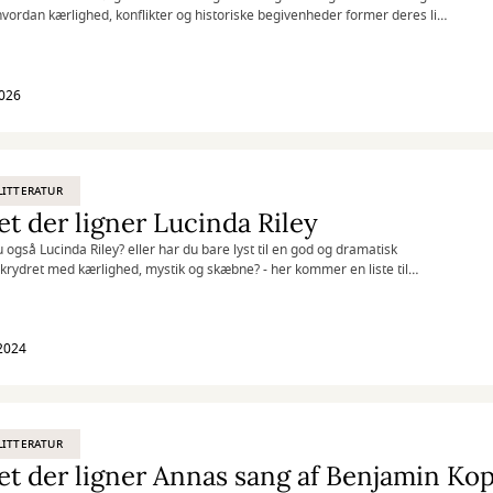
hvordan kærlighed, konflikter og historiske begivenheder former deres liv.
et indblik i både fortiden og de bånd, der forbinder os på tværs af tid.
2026
ITTERATUR
t der ligner Lucinda Riley
u også Lucinda Riley? eller har du bare lyst til en god og dramatisk
, krydret med kærlighed, mystik og skæbne? - her kommer en liste til
ion
2024
ITTERATUR
t der ligner Annas sang af Benjamin Ko