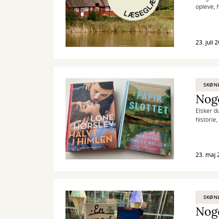
opleve, 
De giver 
23. juli 
SKØNL
Noge
Elsker d
historie
inspirat
23. maj 
SKØNL
Noge