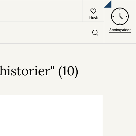
Husk
Åbningstider
istorier" (10)