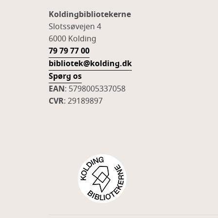
Koldingbibliotekerne
Slotssøvejen 4
6000 Kolding
79 79 77 00
bibliotek@kolding.dk
Spørg os
EAN
: 5798005337058
CVR
: 29189897