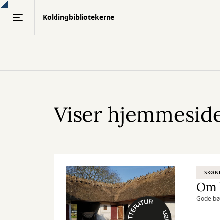
Gå
Koldingbibliotekerne
til
hovedindhold
Viser hjemmesiden
SKØNL
Om h
Gode bøg