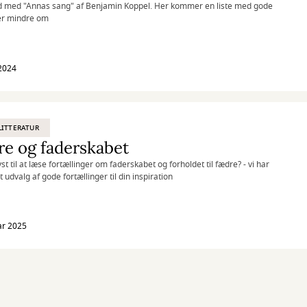
ld med "Annas sang" af Benjamin Koppel. Her kommer en liste med gode
er mindre om
2024
ITTERATUR
e og faderskabet
st til at læse fortællinger om faderskabet og forholdet til fædre? - vi har
 udvalg af gode fortællinger til din inspiration
ar 2025