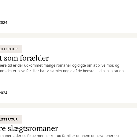
2024
ITTERATUR
t som forælder
nere tid er der udkommet mange romaner og digte om at blive mor, og
om det er blive far. Her har vi samlet nogle af de bedste til din inspiration
2024
ITTERATUR
re slægtsromaner
maner lader os følge mennesker og familier gennem generationer og