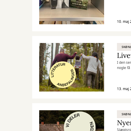
10. maj 
SKØNL
Live
I den se
nogle få 
13. maj 
SKØNL
Nye
Slægtsro