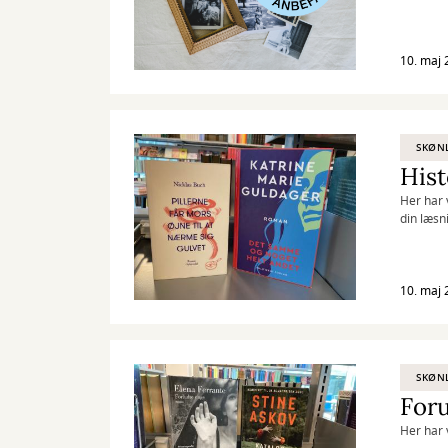
10. maj 
SKØNL
Hist
Her har 
din læsn
10. maj 
SKØNL
Foru
Her har 