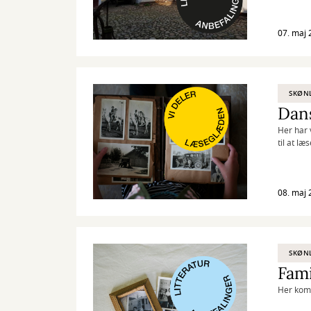
07. maj 
SKØNL
Dan
Her har 
til at læs
08. maj 
SKØNL
Fami
Her komm