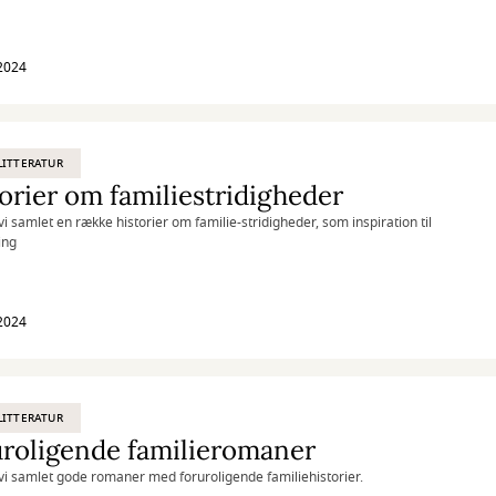
2024
ITTERATUR
orier om familiestridigheder
vi samlet en række historier om familie-stridigheder, som inspiration til
ing
2024
ITTERATUR
roligende familieromaner
vi samlet gode romaner med foruroligende familiehistorier.