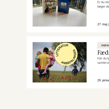
Er du vi
bøger d
27. maj 
SKØNL
Fædr
Har du ly
samlet et
29. janu