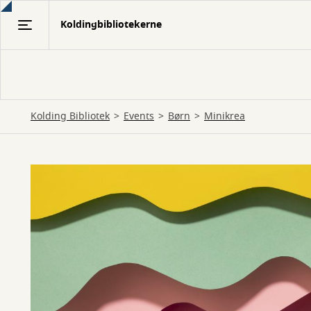
Gå
Koldingbibliotekerne
til
hovedindhold
Kolding Bibliotek
Events
Børn
Minikrea