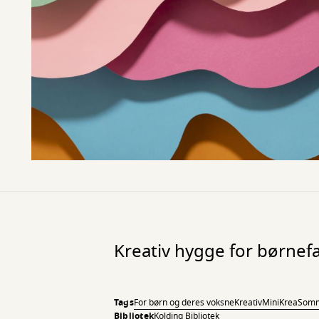
Kreativ hygge for børnefa
Tags
For børn og deres voksne
Kreativ
MiniKrea
Somm
Bibliotek
Kolding Bibliotek