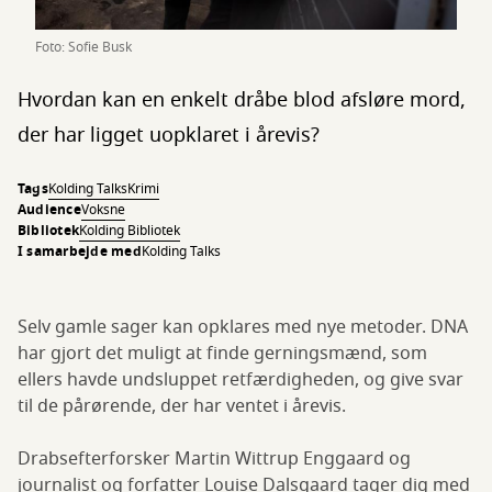
Foto: Sofie Busk
Hvordan kan en enkelt dråbe blod afsløre mord,
der har ligget uopklaret i årevis?
Tags
Kolding Talks
Krimi
Audience
Voksne
Bibliotek
Kolding Bibliotek
I samarbejde med
Kolding Talks
Selv gamle sager kan opklares med nye metoder. DNA
har gjort det muligt at finde gerningsmænd, som
ellers havde undsluppet retfærdigheden, og give svar
til de pårørende, der har ventet i årevis.
Drabsefterforsker Martin Wittrup Enggaard og
journalist og forfatter Louise Dalsgaard tager dig med