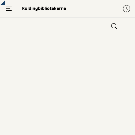
Gå
Koldingbibliotekerne
til
hovedindhold