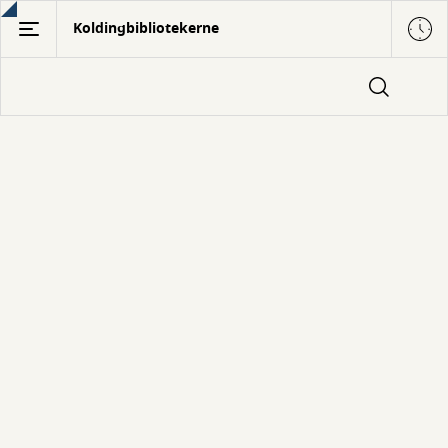
Gå
Koldingbibliotekerne
til
hovedindhold