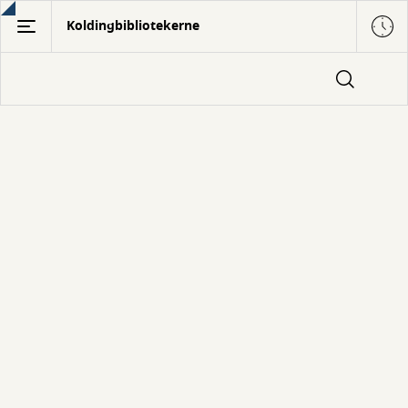
Gå
Koldingbibliotekerne
til
hovedindhold