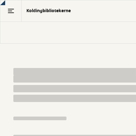
Gå
Koldingbibliotekerne
til
hovedindhold