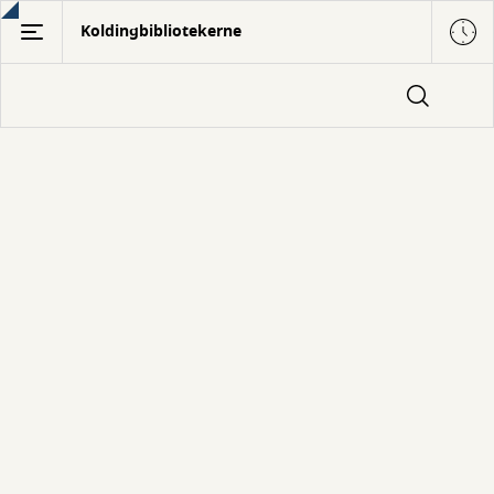
Gå
Koldingbibliotekerne
til
hovedindhold