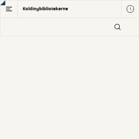
Gå
Koldingbibliotekerne
til
hovedindhold