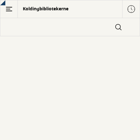
Gå
Koldingbibliotekerne
til
hovedindhold