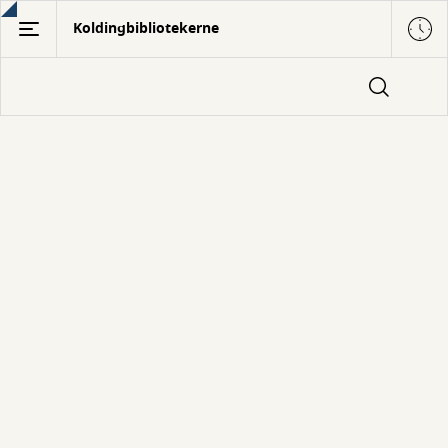
Gå
Koldingbibliotekerne
til
hovedindhold