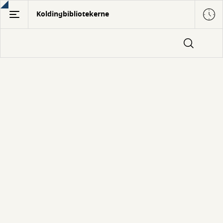
Gå
Koldingbibliotekerne
til
hovedindhold