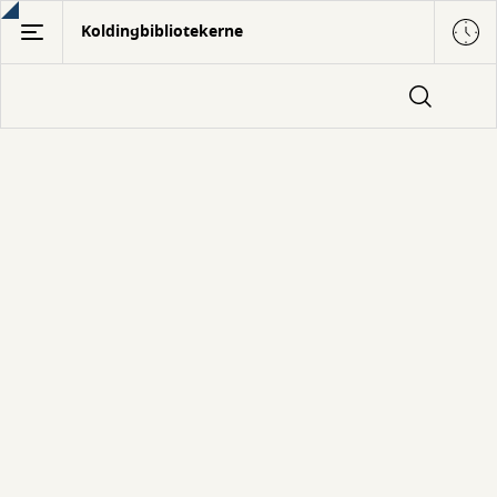
Gå
Koldingbibliotekerne
til
hovedindhold