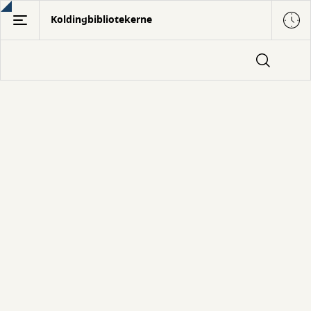
Gå
Koldingbibliotekerne
til
hovedindhold