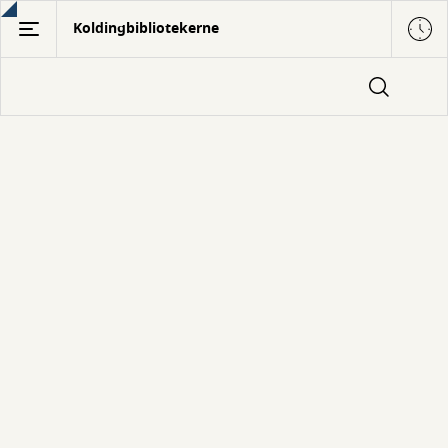
Gå
Koldingbibliotekerne
til
hovedindhold