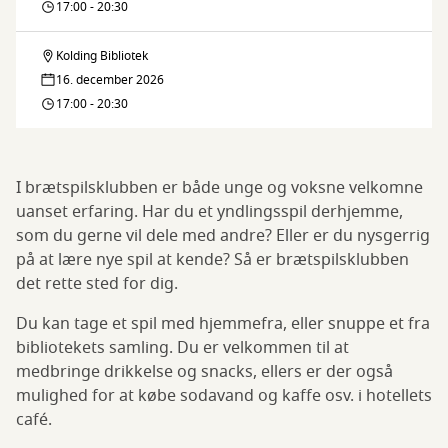
17:00 - 20:30
Kolding Bibliotek
Brætspilsklubben
16. december 2026
17:00 - 20:30
I brætspilsklubben er både unge og voksne velkomne
uanset erfaring. Har du et yndlingsspil derhjemme,
som du gerne vil dele med andre? Eller er du nysgerrig
på at lære nye spil at kende? Så er brætspilsklubben
det rette sted for dig.
Du kan tage et spil med hjemmefra, eller snuppe et fra
bibliotekets samling. Du er velkommen til at
medbringe drikkelse og snacks, ellers er der også
mulighed for at købe sodavand og kaffe osv. i hotellets
café.