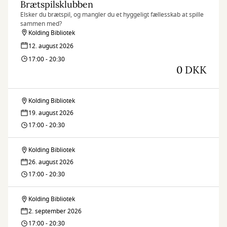
Brætspilsklubben
Elsker du brætspil, og mangler du et hyggeligt fællesskab at spille
sammen med?
Kolding Bibliotek
12. august 2026
17:00 - 20:30
0 DKK
Kolding Bibliotek
Brætspilsklubben
19. august 2026
17:00 - 20:30
Kolding Bibliotek
Brætspilsklubben
26. august 2026
17:00 - 20:30
Kolding Bibliotek
Brætspilsklubben
2. september 2026
17:00 - 20:30