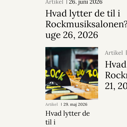
Artikel
26. juni 2026
Hvad lytter de til i
Rockmusiksalonen?
uge 26, 2026
Artikel
Hvad 
Rock
21, 2
Artikel
29. maj 2026
Hvad lytter de
til i