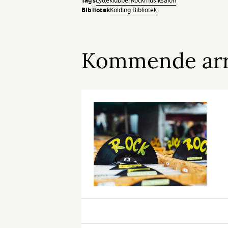
Tags
Lytteklubber
Rockmusiksalon
Bibliotek
Kolding Bibliotek
Kommende ar
Rockmusiksalonen