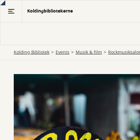
Gå
Koldingbibliotekerne
til
hovedindhold
Kolding Bibliotek
Events
Musik & film
Rockmusiksalo