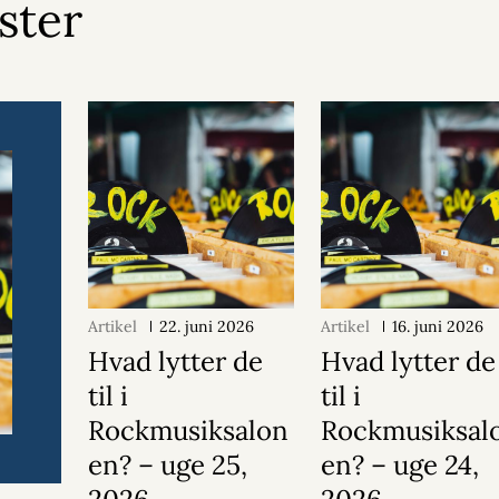
ister
Artikel
22. juni 2026
Artikel
16. juni 2026
Hvad lytter de
Hvad lytter de
til i
til i
Rockmusiksalon
Rockmusiksal
en? – uge 25,
en? – uge 24,