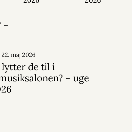
2026
2026
 –
22. maj 2026
lytter de til i
musiksalonen? – uge
026