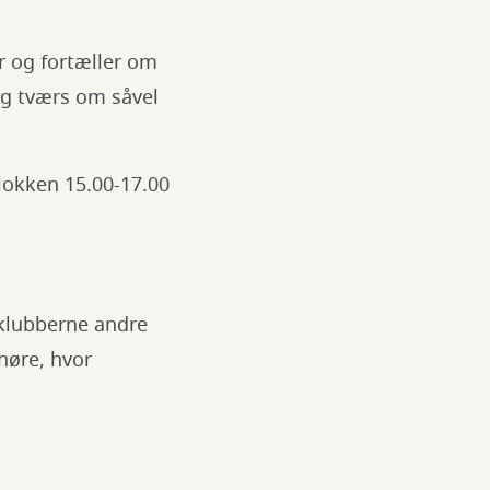
r og fortæller om
og tværs om såvel
klokken 15.00-17.00
eklubberne andre
høre, hvor