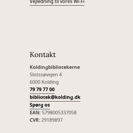
Vejledning til vores Wi-Fi
Kontakt
Koldingbibliotekerne
Slotssøvejen 4
6000 Kolding
79 79 77 00
bibliotek@kolding.dk
Spørg os
EAN
: 5798005337058
CVR
: 29189897