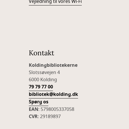
Vejledning til vores Wi-Fi
Kontakt
Koldingbibliotekerne
Slotssøvejen 4
6000 Kolding
79 79 77 00
bibliotek@kolding.dk
Spørg os
EAN
: 5798005337058
CVR
: 29189897