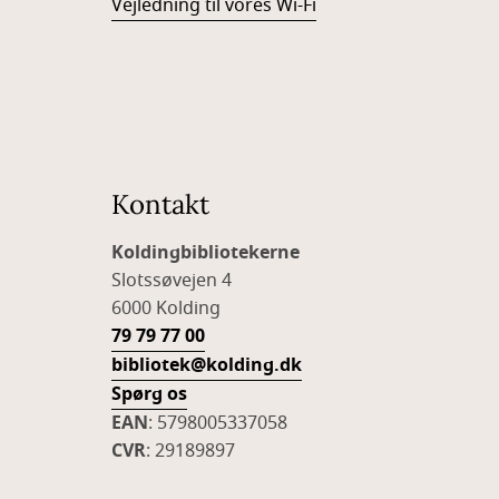
Vejledning til vores Wi-Fi
Kontakt
Koldingbibliotekerne
Slotssøvejen 4
6000 Kolding
79 79 77 00
bibliotek@kolding.dk
Spørg os
EAN
: 5798005337058
CVR
: 29189897