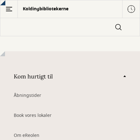
Gå
Koldingbibliotekerne
til
hovedindhold
Kom hurtigt til
Åbningstider
Book vores lokaler
Om eReolen