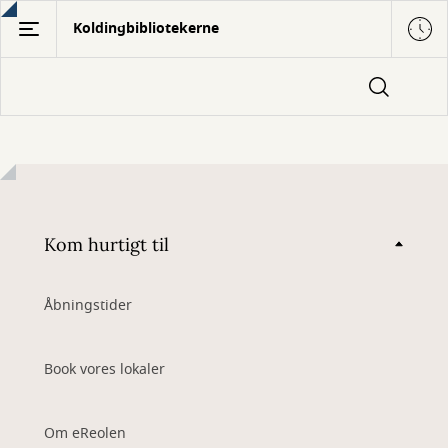
Gå
Koldingbibliotekerne
til
hovedindhold
Kom hurtigt til
Åbningstider
Book vores lokaler
Om eReolen