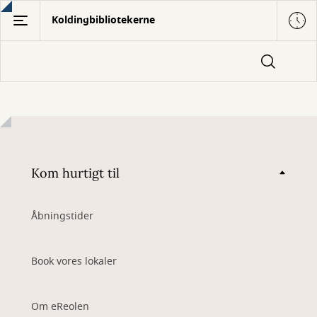
Gå
Koldingbibliotekerne
til
hovedindhold
Kom hurtigt til
Åbningstider
Book vores lokaler
Om eReolen