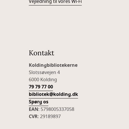
Vejledning til vores Wi-Fi
Kontakt
Koldingbibliotekerne
Slotssøvejen 4
6000 Kolding
79 79 77 00
bibliotek@kolding.dk
Spørg os
EAN
: 5798005337058
CVR
: 29189897